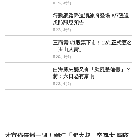
19小時前
行動網路降速演練將登場 8/7透過
災防訊息預告
22小時前
三商壽9/1股票下市！12/1正式更名
「玉山人壽」
20小時前
白海豚來襲又有「颱風整備假」？
蔣：六日恐有豪雨
23小時前
才宣佈停播一週！網紅「肥大叔」突離世 團隊