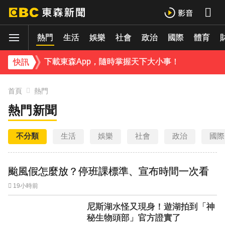
國家警報響別慌張！今14:30發送預告「網路降速」演習
億
即時
熱門
生活
娛樂
社會
政治
國際
體育
《理財達人秀》X 安聯投信免費講座報名中！搶先卡位 2027
下載東森App，隨時掌握天下大小事！
快訊
兆基屋管相關公司傳財務危機 檢調約談前董事長
首頁
熱門
熱門新聞
不分類
生活
娛樂
社會
政治
國際
颱風假怎麼放？停班課標準、宣布時間一次看
19小時前
尼斯湖水怪又現身！遊湖拍到「神
秘生物頭部」官方證實了