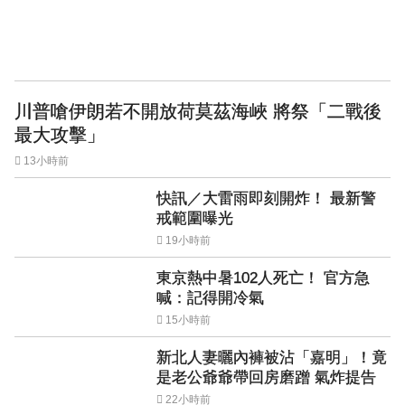
川普嗆伊朗若不開放荷莫茲海峽 將祭「二戰後
最大攻擊」
13小時前
快訊／大雷雨即刻開炸！ 最新警
戒範圍曝光
19小時前
東京熱中暑102人死亡！ 官方急
喊：記得開冷氣
15小時前
新北人妻曬內褲被沾「嘉明」！竟
是老公爺爺帶回房磨蹭 氣炸提告
22小時前