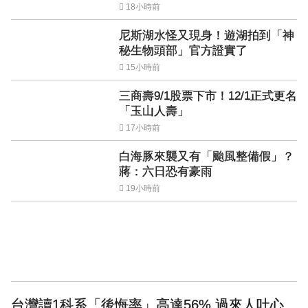
18小時前
尼斯湖水怪又現身！遊湖拍到「神
秘生物頭部」官方證實了
15小時前
三商壽9/1股票下市！12/1正式更名
「玉山人壽」
17小時前
白海豚來襲又有「颱風整備假」？
蔣：六日恐有豪雨
19小時前
台灣讀1科系「後悔率」高達56% 過來人吐心