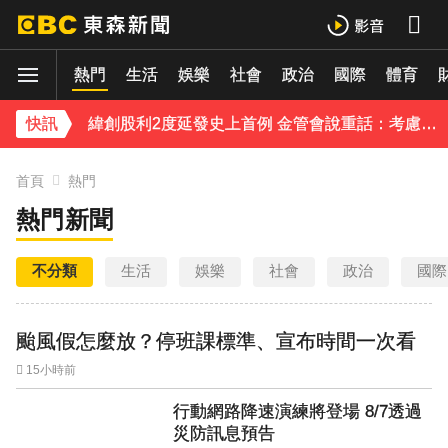
慈濟採購BNT遭詐10億 基金會：將全力配合調查
億
即時
熱門
防空演習登場！高雄街頭瞬間淨空 直擊畫面曝光
生活
娛樂
社會
政治
國際
體育
緯創股利2度延發史上首例 金管會說重話：考慮收回股務自辦
快訊
《理財達人秀》X 安聯投信免費講座報名中！搶先卡位 2027
首頁
熱門
熱門新聞
97萬網紅「肥大叔」驟逝！2天前才開直播 最後身影曝光粉鼻酸
下載東森App，隨時掌握天下大小事！
不分類
生活
娛樂
社會
政治
國際
今立秋拚轉運！命理師點名「6生肖」：把握黃金7天
颱風假怎麼放？停班課標準、宣布時間一次看
15小時前
行動網路降速演練將登場 8/7透過
災防訊息預告