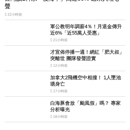
聲
22小時前
軍公教明年調薪4％！月退金傳升
近6%「近55萬人受惠」
21小時前
才宣佈停播一週！網紅「肥大叔」
突離世 團隊發聲證實
12小時前
加拿大2飛機空中相撞！ 1人墜池
塘身亡
17小時前
白海豚會放「颱風假」嗎？ 專家
分析曝光
18小時前