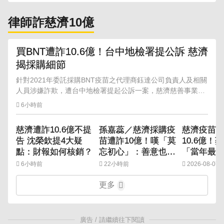
律師詐慈濟10億
買BNT遭詐10.6億！台中地檢署提公訴 慈濟
揭採購細節
針對2021年委託採購BNT疫苗之代理商鈺達公司負責人及相關
人員涉嫌詐欺，遭台中地檢署提起公訴一案，慈濟慈善事業基
金會今發出說明，對此消息深感震驚。
6小時前
慈濟遭詐10.6億不提
孫嘉蕊／慈濟採購疫
慈濟疫苗
告 沈榮欽提4大疑
苗遭詐10億！嘆「莫
10.6億！
點：財報如何核銷？
忘初心」：善意也需
「當年最
監督
6小時前
22小時前
2026-08-07 1
更多
廣告 / 請繼續往下閱讀