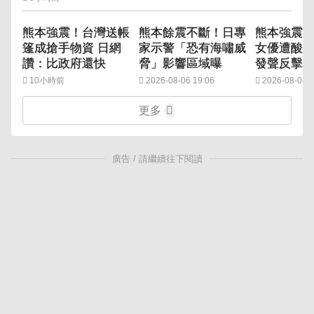
熊本強震！台灣送帳
熊本餘震不斷！日專
熊本強震捐
篷成搶手物資 日網
家示警「恐有海嘯威
女優遭酸
讚：比政府還快
脅」影響區域曝
發聲反擊
10小時前
2026-08-06 19:06
2026-08-04 2
更多
廣告 / 請繼續往下閱讀