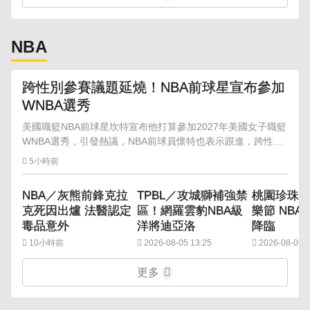
NBA
跨性別參賽議題延燒！NBA前球星宣布參加
WNBA選秀
美國職籃NBA前球星坎特宣布他打算參加2027年美國女子職籃
WNBA選秀，引發熱議，NBA前球員懷特也表示跟進，跨性別
參賽議題再度成為爭論焦點。
5小時前
NBA／灰熊前鋒克拉
TPBL／攻城獅補強禁
桃園珍珠
克死因出爐 法醫認定
區！網羅雲豹NBA級
樂節 NB
毒品意外
洋將迪亞洛
降臨
10小時前
2026-08-05 13:25
2026-08-03 1
更多