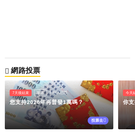
網路投票
3.9K人已投
7天後結束
單選
今天
您支持2026年再普發1萬嗎？
你支
投票去