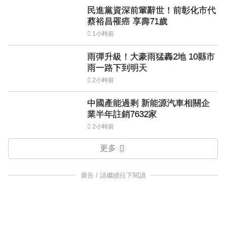
民進黨資深前輩辭世！前彰化市代
蔡裕昌罹癌 享壽71歲
1小時前
雨彈升級！大豪雨猛轟2地 10縣市
雨一路下到明天
2小時前
中國產能過剩 新能源汽車相關企
業半年註銷7632家
2小時前
更多
廣告 / 請繼續往下閱讀