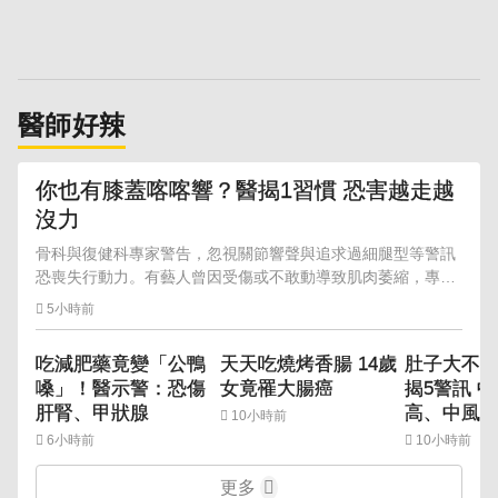
醫師好辣
你也有膝蓋喀喀響？醫揭1習慣 恐害越走越
沒力
骨科與復健科專家警告，忽視關節響聲與追求過細腿型等警訊
恐喪失行動力。有藝人曾因受傷或不敢動導致肌肉萎縮，專家
建議應透過「保骨增肌」雙管齊下以維持強健身體。
5小時前
吃減肥藥竟變「公鴨
天天吃燒烤香腸 14歲
肚子大不
嗓」！醫示警：恐傷
女竟罹大腸癌
揭5警訊 
肝腎、甲狀腺
高、中風
10小時前
6小時前
10小時前
更多