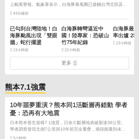
上颱風警報。氣象署表示，白海豚暴風圈已接觸台灣北部及東
北部海面，8日晚間至9日將是最接近台灣的時段。
44分鐘前
已勾到台灣陸地！白
白海豚轉彎逼近中
白海豚最
海豚颱風出現「雙眼
國！陸專家：恐破山
率出爐 2
牆」蛇行擺盪
竹75年紀錄
23小時前
13小時前
22小時前
更多
熊本7.1強震
10年噩夢重演？熊本同1活斷層再錯動 學者
憂：恐再有大地震
日本熊本發生規模7.1強震，日奈久斷層地表破裂達38公里。
學者調查發現北側7公里與10年前完全重疊，南段能量則未釋
放，示警未來恐再爆大地震。
5小時前