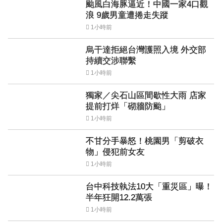
颱風白海豚逼近！中國一家4口觀
浪 9歲男童遭捲走失蹤
1小時前
烏干達拒絕台灣護照入境 外交部
持續交涉聯繫
1小時前
獨家／尖石山區間歇性大雨 店家
提前打烊「砌牆防颱」
1小時前
不甘分手暴怒！桃園男「剪破衣
物」侵犯前女友
1小時前
台中科技執法10大「重災區」曝！
半年狂開12.2萬張
1小時前