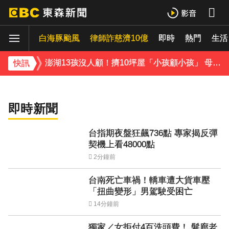
獨家／女拒付4百洗頭費！ 髮廊老闆怒：洗「霸王頭」
白海豚颱風
律師詐慈濟10億
即時
熱門
生活
才準備出家！昔泰國男團成員溺斃 背包藏20公斤重物
獨家／女拒付4百洗頭費！ 髮廊老闆怒：洗
「霸王頭」
澎湖13孩沒人顧！擠10坪屋「小孩顧小孩」 母離家帶走補助金
快訊
白海豚逼近！9縣市風雨達停班課標準「1縣市宣布了」
即時新聞
《理財達人秀》X 安聯投信免費講座報名中！搶先卡位 2027
台指期夜盤狂飆736點 專家揭反彈
下載東森App，隨時掌握天下大小事！
契機上看48000點
2分鐘前
台指期夜盤狂飆736點 專家揭反彈契機上看48000點
台南死亡車禍！轎車遭大貨車壓
「扭曲變形」男駕駛受困亡
14分鐘前
獨家／女拒付4百洗頭費！ 髮廊老