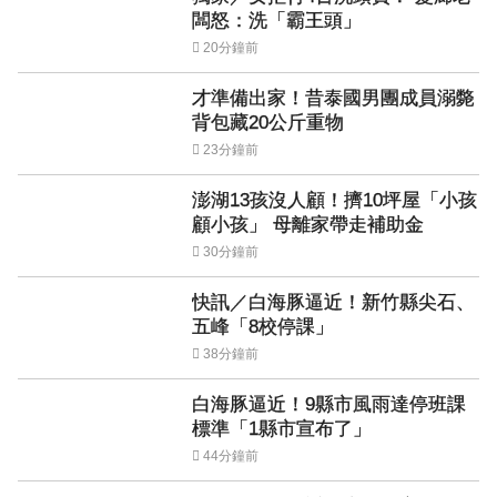
闆怒：洗「霸王頭」
20分鐘前
才準備出家！昔泰國男團成員溺斃
背包藏20公斤重物
23分鐘前
澎湖13孩沒人顧！擠10坪屋「小孩
顧小孩」 母離家帶走補助金
30分鐘前
快訊／白海豚逼近！新竹縣尖石、
五峰「8校停課」
38分鐘前
白海豚逼近！9縣市風雨達停班課
標準「1縣市宣布了」
44分鐘前