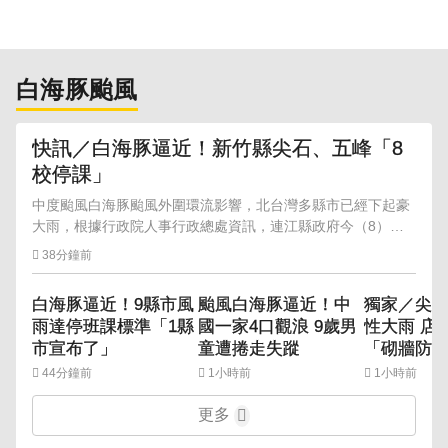
白海豚颱風
快訊／白海豚逼近！新竹縣尖石、五峰「8
校停課」
中度颱風白海豚颱風外圍環流影響，北台灣多縣市已經下起豪
大雨，根據行政院人事行政總處資訊，連江縣政府今（8）日
晚間宣布，明（9）日停止上班及上課。
38分鐘前
白海豚逼近！9縣市風
颱風白海豚逼近！中
獨家／尖
雨達停班課標準「1縣
國一家4口觀浪 9歲男
性大雨 店
市宣布了」
童遭捲走失蹤
「砌牆防
44分鐘前
1小時前
1小時前
更多