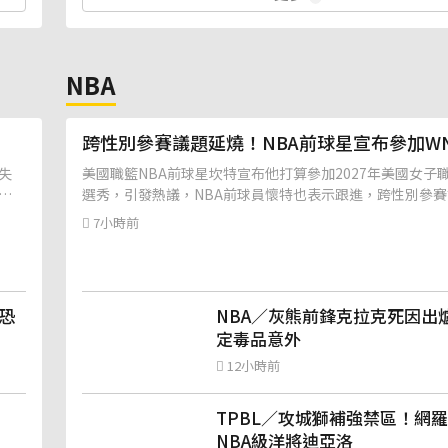
NBA
跨性別參賽議題延燒！NBA前球星宣布參加WN
失
美國職籃NBA前球星坎特宣布他打算參加2027年美國女子職
選秀，引發熱議，NBA前球員懷特也表示跟進，跨性別參
成為爭論焦點。
7小時前
恐
NBA／灰熊前鋒克拉克死因出爐
定毒品意外
12小時前
TPBL／攻城獅補強禁區！網
NBA級洋將迪亞洛