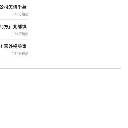
公司欠債千萬
明天會放颱風假嗎？8縣市達「停班
課標準」
45分鐘前
5小時前
北方」北部慎
白海豚不放過台灣！今晚開始影響最
劇 2地雨量上看500...
50分鐘前
7小時前
！意外揭房東
油價繼續凍漲！下週汽油、柴油維持
不調整
54分鐘前
5小時前