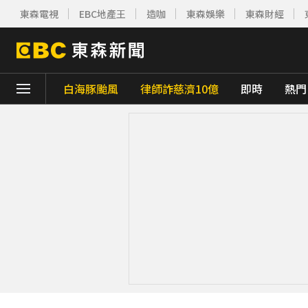
東森電視
EBC地產王
造咖
東森娛樂
東森財經
白海豚颱風
律師詐慈濟10億
即時
熱門
下載東森App，隨時掌握天下大小事！
白海豚雨帶影響 鄭明典示警：晚上不要出門
白海豚估「明通過台灣北方」北部慎防豪雨 
獨家／又有名店遭冒用詐騙！卡
《理財達人秀》X 安聯投信免費講座報名中！搶