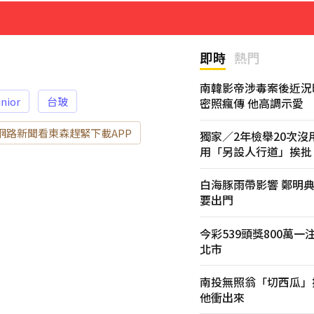
颱風白海
23分鐘前
即時
熱門
南韓影帝涉毒案後近況
unior
台玻
密照瘋傳 他高調示愛
網路新聞看東森趕緊下載APP
獨家／2年檢舉20次沒
用「另設人行道」挨批
白海豚雨帶影響 鄭明
要出門
今彩539頭獎800萬
北市
南投無照翁「切西瓜」
他衝出來