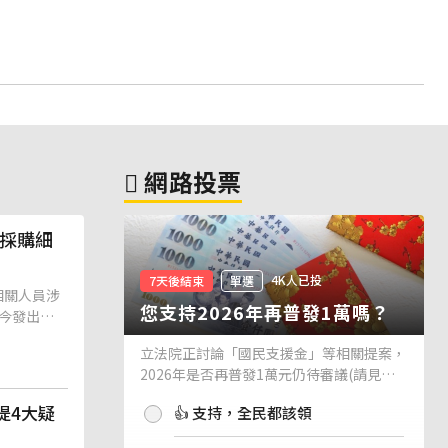
網路投票
揭採購細
4K人已投
7天後結束
單選
相關人員涉
您支持2026年再普發1萬嗎？
今發出說
立法院正討論「國民支援金」等相關提案，
2026年是否再普發1萬元仍待審議(請見下
方新聞)。如果2026年再普發1萬元，你支
提4大疑
👍 支持，全民都該領
持嗎？