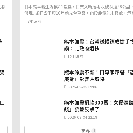
向移
日本熊本發生規模7.1強震，日奈久斷層地表破裂達38公里
。
發現北側7公里與10年前完全重疊，南段能量則未釋放，示
爆大地震。
7小時前
準
熊本強震！台灣送帳篷成搶手物
讚：比政府還快
12小時前
雙
熊本餘震不斷！日專家示警「
威脅」影響區域曝
2026-08-06 19:06
山
熊本強震捐款300萬！女優遭
錢」發聲反擊了
2026-08-04 22:18
更多