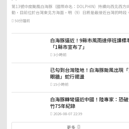
第13號中度颱風白海豚（國際命名：DOLPHIN）持續向西北西方
動，目前位於台灣東北方海面，明（9）日將是最接近台灣的時段
50分鐘前
白海豚逼近！9縣市風雨達停班課標
「1縣市宣布了」
3小時前
已勾到台灣陸地！白海豚颱風出現「
眼牆」蛇行擺盪
15小時前
白海豚轉彎逼近中國！陸專家：恐破
竹75年紀錄
2026-08-07 22:39
更多