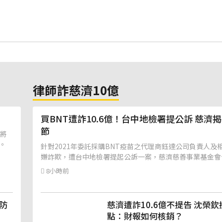
律師詐慈濟10億
買BNT遭詐10.6億！台中地檢署提公訴 慈濟
節
計將
。
針對2021年委託採購BNT疫苗之代理商鈺達公司負責人及
嫌詐欺，遭台中地檢署提起公訴一案，慈濟慈善事業基金會
明，對此消息深感震驚。
8小時前
防
慈濟遭詐10.6億不提告 沈榮欽
點：財報如何核銷？