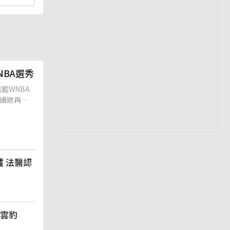
BA選秀
籃WNBA
賽議題再度
 法醫認
羅雲豹