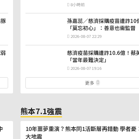
8小時前
海豚
孫嘉蕊／慈濟採購疫苗遭詐10
「莫忘初心」：善意也需監督
2026-08-07 22:29
減弱
慈濟疫苗採購遭詐10.6億！蔡
「當年最難決定」
2026-08-07 19:16
更多
熊本7.1強震
中
10年噩夢重演？熊本同1活斷層再錯動 學者憂
大地震