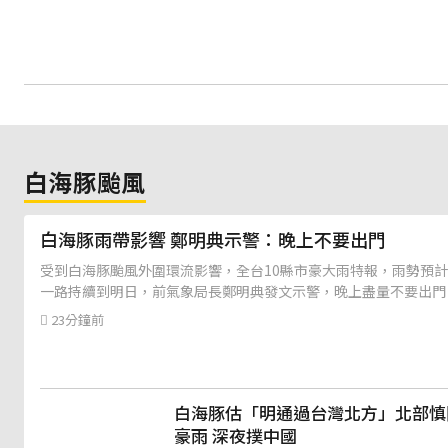
白海豚颱風
白海豚雨帶影響 鄭明典示警：晚上不要出門
受到白海豚颱風外圍環流影響，全台10縣市豪大雨特報，雨勢預
一路持續到明日，前氣象局長鄭明典發文示警，晚上盡量不要出門
23分鐘前
白海豚估「明通過台灣北方」北部慎
豪雨 深夜撲中國