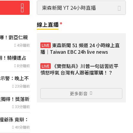
豚暴風圈縮小 未來強度有減弱趨勢
東森新聞 YT 24小時直播
線上直播
曝！劉亞仁親
女藝人遭經紀人「車內侵犯」 錄音檔
成鐵證
東森新聞 51 頻道 24 小時線上直
4分鐘前
11小時前
播｜Taiwan EBC 24h live news
用！騎樓遭占
快訊／白海豚逼近！新竹縣尖石、五
峰「8校停課」
《寶傑點兵》川普一句話習近平
8分鐘前
2小時前
憤怒呼氣 台灣有人跟著擋軍購！？
典示警：晚上不
五角大廈再公開UFO檔案 飛官阿富汗
驚見「巨大三角形」
23分鐘前
11小時前
更多影音
一注獨得！獎落新
中颱白海豚暴風圈逼近！7地區達停
班課標準
33分鐘前
10小時前
撞爺孫 竟辯：
民進黨資深前輩辭世！前彰化市代蔡
裕昌罹癌 享壽71歲
40分鐘前
4小時前