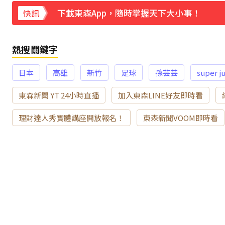
無效
下載東森App，隨時掌握天下大小事！
快訊
白海豚雨帶影響 鄭明典示警：晚上不要出門
熱搜關鍵字
日本
高雄
新竹
足球
孫芸芸
super j
東森新聞 YT 24小時直播
加入東森LINE好友即時看
理財達人秀實體講座開放報名！
東森新聞VOOM即時看