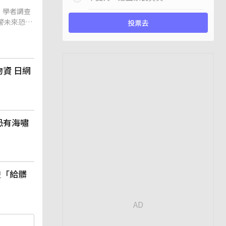
。學者調查
警未來恐再
投票去
資 日網
恐有海嘯
酸「給髒