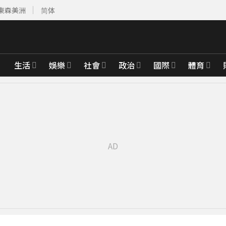
東森美洲
简体
生活
娛樂
社會
政治
國際
體育
23分鐘前
深夜撲中國
51分鐘前
通園怒：投訴Meta也
先卡位 2027