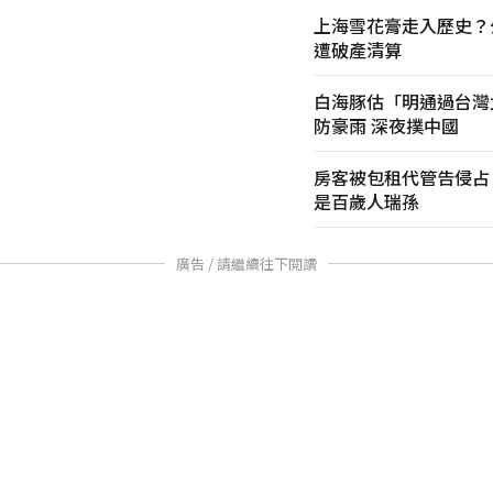
上海雪花膏走入歷史？
遭破產清算
白海豚估「明通過台灣
防豪雨 深夜撲中國
房客被包租代管告侵占
是百歲人瑞孫
廣告 / 請繼續往下閱讀