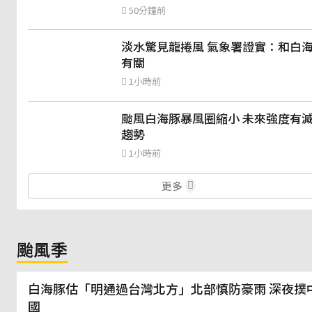
50分鐘前
淡水驚見龍捲風 氣象署證實：和白
有關
1小時前
颱風白海豚暴風圈縮小 未來強度有
趨勢
1小時前
更多
颱風季
白海豚估「明通過台灣北方」北部慎防豪雨 深夜撲
國