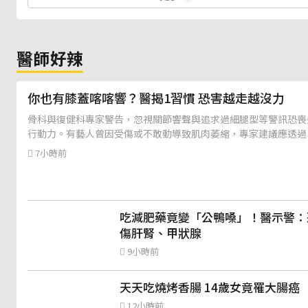
醫師好辣
你也有膝蓋喀喀響？醫揭1習慣 恐害越走越沒力
骨科與復健科專家警告，忽視關節響聲與追求過細腿型等警訊恐喪
行動力。有藝人曾因受傷或不敢動導致肌肉萎縮，專家建議應透過
「保骨增肌」雙管齊下以維持強健身體。
7小時前
吃減肥藥竟變「公鴨嗓」！醫示警：
傷肝腎、甲狀腺
9小時前
天天吃燒烤香腸 14歲女竟罹大腸癌
12小時前