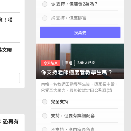
💲 支持，但能發2萬嗎？
💰 支持，但應排富
億！嘆
投票去
英文曝
2.9K人已投
今天結束
單選
你支持老師適度管教學生嗎？
南韓一名教師因勸導學生後，遭家長申訴、
承受巨大壓力，最終被認定因公殉職(請見
下列新聞)，引發外界關注教師教權。請問
完全支持
你支持老師適度管教學生嗎？
支持，但要有詳細配套
：恐再有
不支持，應由家長負責