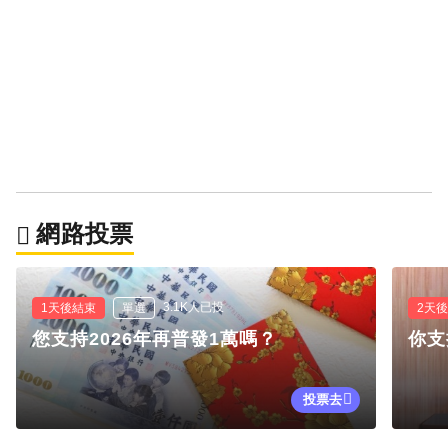
網路投票
3.1K人已投
1天後結束
單選
2天
您支持2026年再普發1萬嗎？
你支
投票去