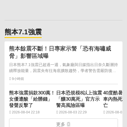
熊本7.1強震
熊本餘震不斷！日專家示警「恐有海嘯威
脅」影響區域曝
日本熊本7.1強震已超過一週，氣象廳與日媒指出日奈久斷層持
續釋放能量，因震央有往海底擴散趨勢，學者警告需嚴防後續
強震與海嘯危機。
9小時前
熊本強震捐款300萬！
日本恐規模8以上強震
40度酷暑！
女優遭酸「給髒錢」
「釀30萬死」官方示
車內熱死 
發聲反擊了
警高風險區曝
亡
2026-08-04 22:18
2026-08-03 22:29
2026-08-02 1
更多