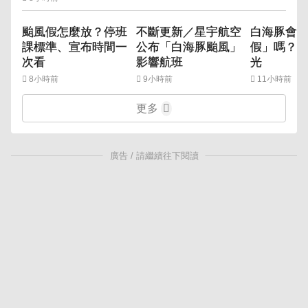
颱風假怎麼放？停班
不斷更新／星宇航空
白海豚會
課標準、宣布時間一
公布「白海豚颱風」
假」嗎？ 
次看
影響航班
光
8小時前
9小時前
11小時前
更多
廣告 / 請繼續往下閱讀