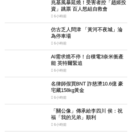
兆基風暴延燒！受害者控「趙姬投
資」跳票 百人怒組自救會
6小時前
仿古乏人問津 「黃河不夜城」淪
為停車場
6小時前
AI需求燒不停！台積電3奈米衝產
能 英特爾緊追
6小時前
名律師假買BNT 詐慈濟10.6億 豪
宅藏158kg黃金
6小時前
「關公像」傳承給李四川 侯：祝
福「我的兄弟」順利
6小時前