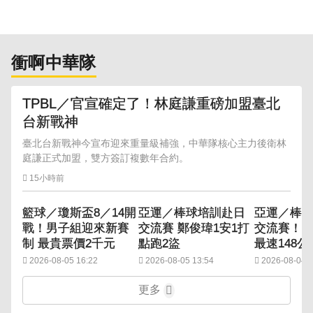
衝啊中華隊
TPBL／官宣確定了！林庭謙重磅加盟臺北
台新戰神
臺北台新戰神今宣布迎來重量級補強，中華隊核心主力後衛林
庭謙正式加盟，雙方簽訂複數年合約。
15小時前
籃球／瓊斯盃8／14開
亞運／棒球培訓赴日
亞運／棒
戰！男子組迎來新賽
交流賽 鄭俊瑋1安1打
交流賽！
制 最貴票價2千元
點跑2盜
最速148公
2026-08-05 16:22
2026-08-05 13:54
2026-08-04 1
更多