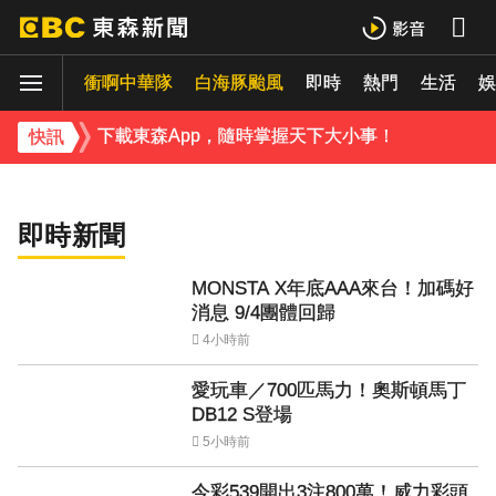
下載東森App，隨時掌握天下大小事！
衝啊中華隊
白海豚颱風
即時
熱門
生活
《理財達人秀》X 安聯投信免費講座報名中！搶先卡位 2027
娛
王凱靈堂照公開！3年前「社群發文」藏洋蔥
下載東森App，隨時掌握天下大小事！
快訊
《理財達人秀》X 安聯投信免費講座報名中！搶先卡位 2027
即時新聞
MONSTA X年底AAA來台！加碼好
消息 9/4團體回歸
4小時前
愛玩車／700匹馬力！奧斯頓馬丁
DB12 S登場
5小時前
今彩539開出3注800萬！威力彩頭