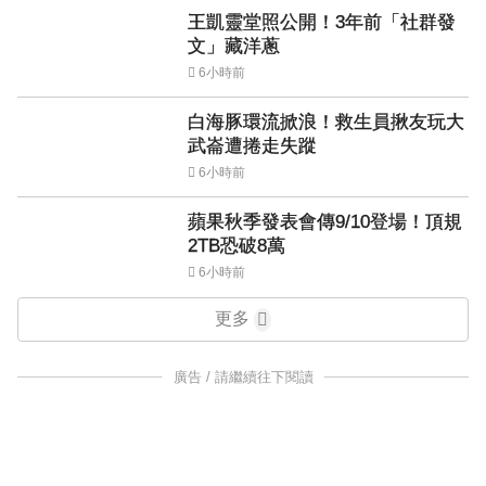
王凱靈堂照公開！3年前「社群發
文」藏洋蔥
6小時前
白海豚環流掀浪！救生員揪友玩大
武崙遭捲走失蹤
6小時前
蘋果秋季發表會傳9/10登場！頂規
2TB恐破8萬
6小時前
更多
廣告 / 請繼續往下閱讀