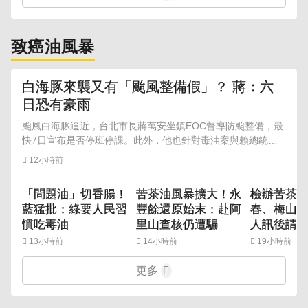
致癌油風暴
白海豚來襲又有「颱風整備假」？ 蔣：六
日恐有豪雨
颱風白海豚逼近，台北市長蔣萬安坐鎮EOC督導防颱整備，最
快7日宣布是否停班停課。此外，他也針對毒油案與賴總統
「台中是食安破口」說法表達不滿，雙方持續隔空交鋒。
12小時前
「問題油」切香腸！
苦茶油風暴擴大！永
檢辦苦茶
藍猛批：綠要人民習
豐餘還原始末：赴阿
春、梅山茶
慣吃毒油
里山查核仍遭騙
人訊後請
13小時前
14小時前
19小時前
更多