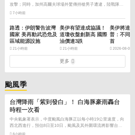
攻擊；同時，加州高爾夫球場外驚傳持槍男子遭逮，陸戰隊一
號也因空管疏失險與客機過近。
7小時前
路透：伊朗警告波灣
美伊有望達成協議！
美伊將達成
國家 美再動武恐危及
道瓊收盤創新高 國際
普：不同
區域能源設施
油價連3跌
首
21小時前
21小時前
2026-08-05 1
更多
颱風季
台灣降雨「紫到發白」！ 白海豚豪雨轟台
時程一次看
中央氣象署表示，中度颱風白海豚正以每小時19公里速度，向
西北西進行，預估8日至10日，颱風及其外圍環流將影響台
灣，可能帶來豪雨以上等級降雨。
8小時前