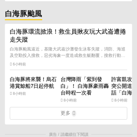
白海豚颱風
白海豚環流掀浪！救生員揪友玩大武崙遭捲
走失蹤
白海豚颱風逼近，基隆大武崙沙灘發生泳客失蹤，消防、海巡
及空勤投入搜救，惡劣海象一度造成救生艇翻覆，搜救行動仍
持續進行。
6小時前
白海豚將來襲！烏石
台灣降雨「紫到發
許富凱攻蛋
港賞鯨船7日起停航
白」！ 白海豚豪雨轟
突公開道歉
台時程一次看
話「白海
8小時前
8小時前
8小時前
更多
廣告 / 請繼續往下閱讀