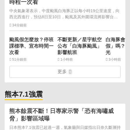
時程一次看
中央氣象署表示，中度颱風白海豚正以每小時19公里速度，向
西北西進行，預估8日至10日，颱風及其外圍環流將影響台
灣，可能帶來豪雨以上等級降雨。
34分鐘前
颱風假怎麼放？停班
不斷更新／星宇航空
白海豚會
課標準、宣布時間一
公布「白海豚颱風」
假」嗎？ 
次看
影響航班
光
51分鐘前
1小時前
3小時前
更多
熊本7.1強震
熊本餘震不斷！日專家示警「恐有海嘯威
脅」影響區域曝
日本熊本7.1強震已超過一週，氣象廳與日媒指出日奈久斷層持