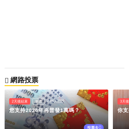
網路投票
2.9K人已投
2天後結束
單選
3天
您支持2026年再普發1萬嗎？
你支
投票去