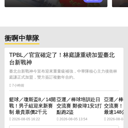
衝啊中華隊
TPBL／官宣確定了！林庭謙重磅加盟臺北
台新戰神
臺北台新戰神今宣布迎來重量級補強，中華隊核心主力後衛林
庭謙正式加盟，雙方簽訂複數年合約。
7小時前
籃球／瓊斯盃8／14開
亞運／棒球培訓赴日
亞運／棒
戰！男子組迎來新賽
交流賽 鄭俊瑋1安1打
交流賽！
制 最貴票價2千元
點跑2盜
最速148公
2026-08-05 16:22
2026-08-05 13:54
2026-08-04 1