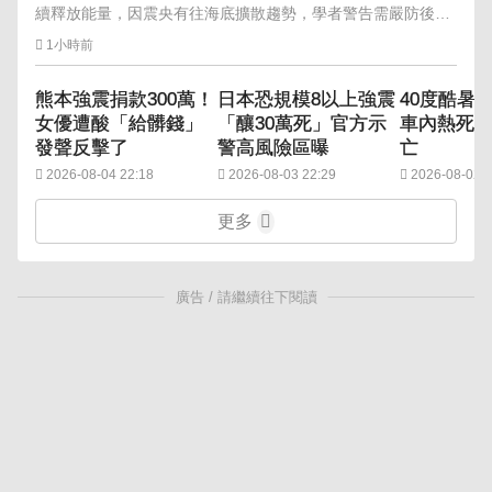
續釋放能量，因震央有往海底擴散趨勢，學者警告需嚴防後續
強震與海嘯危機。
1小時前
熊本強震捐款300萬！
日本恐規模8以上強震
40度酷暑！
女優遭酸「給髒錢」
「釀30萬死」官方示
車內熱死 
發聲反擊了
警高風險區曝
亡
2026-08-04 22:18
2026-08-03 22:29
2026-08-02 1
更多
廣告 / 請繼續往下閱讀