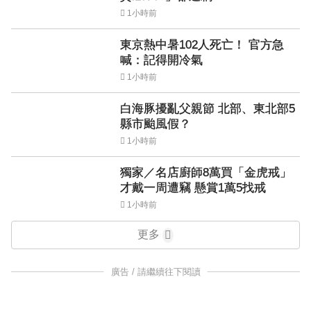
1小時前
東京熱中暑102人死亡！ 官方急
喊：記得開冷氣
1小時前
白海豚擾亂父親節 北部、東北部5
縣市颱風假？
1小時前
獨家／名店廚師8萬買「金虎戒」
才戴一周遭竊 懸賞1萬5找戒
1小時前
更多
廣告 / 請繼續往下閱讀