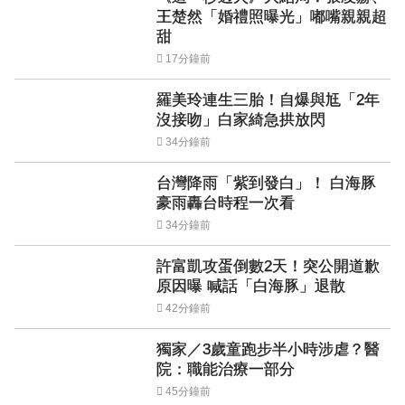
王楚然「婚禮照曝光」嘟嘴親親超
甜
17分鐘前
羅美玲連生三胎！自爆與尪「2年
沒接吻」白家綺急拱放閃
34分鐘前
台灣降雨「紫到發白」！ 白海豚
豪雨轟台時程一次看
34分鐘前
許富凱攻蛋倒數2天！突公開道歉
原因曝 喊話「白海豚」退散
42分鐘前
獨家／3歲童跑步半小時涉虐？醫
院：職能治療一部分
45分鐘前