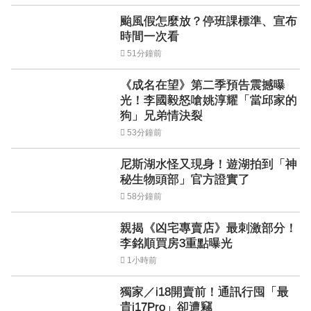
颱風假怎麼放？停班課標準、宣布
時間一次看
51分鐘前
《成名在望》第二季預告震撼曝
光！李國毅怒嗆姚淳耀「當邱家的
狗」兄弟情決裂
53分鐘前
尼斯湖水怪又現身！遊湖拍到「神
秘生物頭部」官方證實了
58分鐘前
親揭《凶宅專賣店》最刺激部分！
李銘順買房3重點曝光
1小時前
獨家／i18開賣前！通訊行囤「最
貴i17Pro」卻遭竊