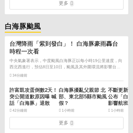
更多
白海豚颱風
台灣降雨「紫到發白」！ 白海豚豪雨轟台
時程一次看
中央氣象署表示，中度颱風白海豚正以每小時19公里速度，向
西北西進行，預估8日至10日，颱風及其外圍環流將影響台
灣，可能帶來豪雨以上等級降雨。
34分鐘前
許富凱攻蛋倒數2天！
白海豚擾亂父親節 北
不斷更新
突公開道歉原因曝 喊
部、東北部5縣市颱風
公布「白
話「白海豚」退散
假？
影響航班
42分鐘前
1小時前
1小時前
更多