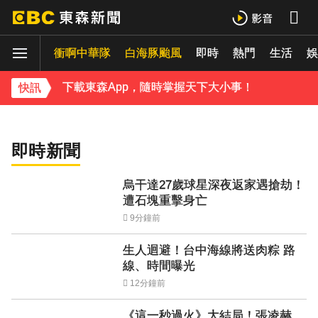
羅美玲連生三胎！自爆與尪「2年沒接吻」白家綺急拱放閃
衝啊中華隊
白海豚颱風
即時
熱門
生活
ENHYPEN西村力站姐輕生亡！生前淚喊「本想再活久點」粉絲怒轟：別再差別對待
娛
《成名在望》第二季預告震撼曝光！李國毅怒
嗆姚淳耀「當邱家的狗」兄弟情決裂
下載東森App，隨時掌握天下大小事！
快訊
《理財達人秀》X 安聯投信免費講座報名中！搶先卡位 2027
即時新聞
烏干達27歲球星深夜返家遇搶劫！
遭石塊重擊身亡
9分鐘前
生人迴避！台中海線將送肉粽 路
線、時間曝光
12分鐘前
《這一秒過火》大結局！張凌赫、