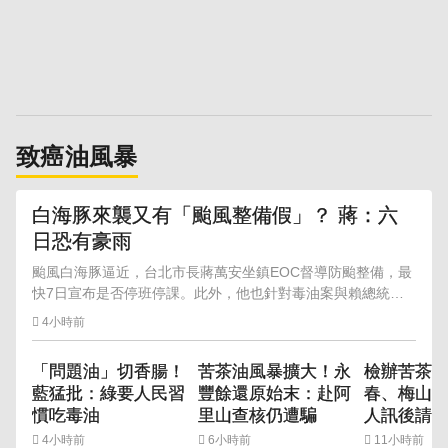
致癌油風暴
白海豚來襲又有「颱風整備假」？ 蔣：六
日恐有豪雨
颱風白海豚逼近，台北市長蔣萬安坐鎮EOC督導防颱整備，最
快7日宣布是否停班停課。此外，他也針對毒油案與賴總統
「台中是食安破口」說法表達不滿，雙方持續隔空交鋒。
4小時前
「問題油」切香腸！
苦茶油風暴擴大！永
檢辦苦茶
藍猛批：綠要人民習
豐餘還原始末：赴阿
春、梅山茶
慣吃毒油
里山查核仍遭騙
人訊後請
4小時前
6小時前
11小時前