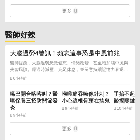
更多
醫師好辣
大腦過勞4警訊！頻忘這事恐是中風前兆
醫師提醒，大腦過勞恐致健忘、情緒改變，甚至增加腦中風與
失智風險。應適時減壓、充足休息，並留意持續記憶力衰退等
警訊。
6小時前
嘴巴開合喀喀叫？醫
喉嚨痛吞嚥像針刺？
手抬不起
曝保養三招防關節發
小心這根骨頭在搞鬼
醫揭關鍵
炎
9小時前
10小時前
9小時前
更多